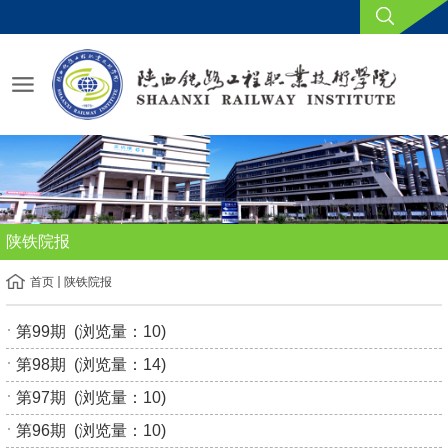
陕铁院报
首页
陕铁院报
第99期
(浏览量：
10
)
第98期
(浏览量：
14
)
第97期
(浏览量：
10
)
第96期
(浏览量：
10
)