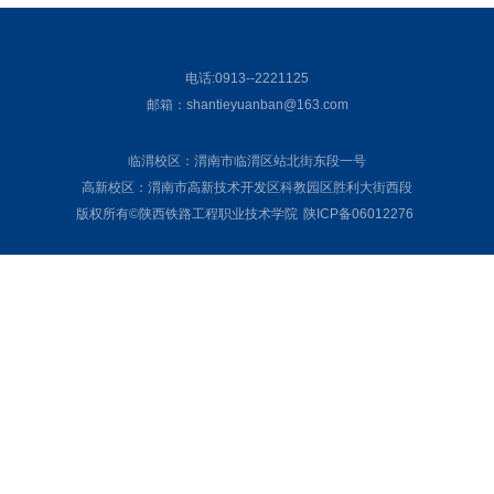
电话:0913--2221125
邮箱：shantieyuanban@163.com
临渭校区：渭南市临渭区站北街东段一号
高新校区：渭南市高新技术开发区科教园区胜利大街西段
版权所有©陕西铁路工程职业技术学院
陕ICP备06012276