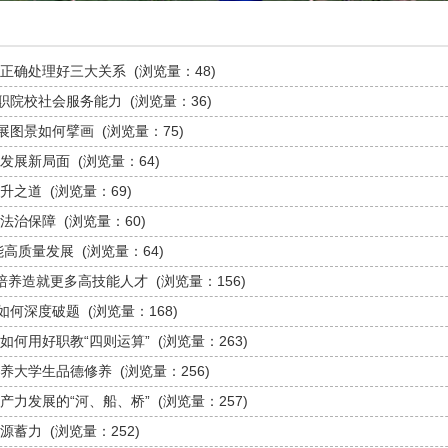
正确处理好三大关系
(浏览量：
48
)
高职院校社会服务能力
(浏览量：
36
)
发展图景如何擘画
(浏览量：
75
)
发展新局面
(浏览量：
64
)
升之道
(浏览量：
69
)
法治保障
(浏览量：
60
)
能高质量发展
(浏览量：
64
)
 培养造就更多高技能人才
(浏览量：
156
)
局如何深度破题
(浏览量：
168
)
如何用好职教“四则运算”
(浏览量：
263
)
养大学生品德修养
(浏览量：
256
)
产力发展的“河、船、桥”
(浏览量：
257
)
源蓄力
(浏览量：
252
)