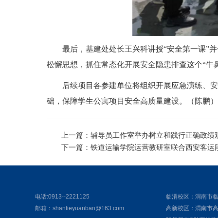
最后，基建处处长王兴科讲授“安全第一课”
松懈思想，抓住常态化开展安全隐患排查这个“牛
后续项目各参建单位将组织开展应急演练、安
础，保障学生公寓项目安全高质量建设。（陈鹏）
上一篇：
辅导员工作室举办树立和践行正确政绩
下一篇：
铁道运输学院运营教研室联合西安客运
电话:0913--2221125
临渭校区：渭南市
邮箱：shantieyuanban@163.com
高新校区：渭南市