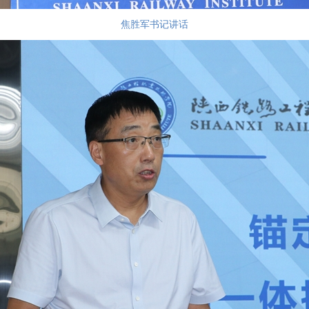
焦胜军书记讲话