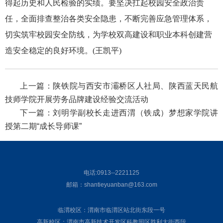
得起历史和人民检验的实绩。要坚决扛起校园安全政治责
任，全面排查整治各类安全隐患，不断完善应急管理体系，
切实筑牢校园安全防线，为学校双高建设和职业本科创建营
造安全稳定的良好环境。(王凯平)
上一篇：
陕铁院与西安市灞桥区人社局、陕西蓝天民航
技师学院开展劳务品牌建设经验交流活动
下一篇：
刘明学副校长走进西渭（铁成）梦想家学院讲
授第二期“成长导师课”
电话:0913--2221125
邮箱：shantieyuanban@163.com
临渭校区：渭南市临渭区站北街东段一号
高新校区：渭南市高新技术开发区科教园区胜利大街西段