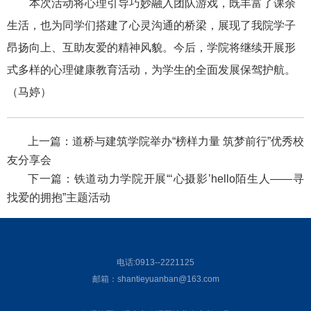
本次活动将心理引导巧妙融入团队游戏，既丰富了课余
生活，也为同学们搭建了心灵沟通的桥梁，展现了我院学子
昂扬向上、互助友爱的精神风貌。今后，学院将继续开展形
式多样的心理健康教育活动，为学生的全面发展保驾护航。
（马婷）
上一篇：
道桥与建筑学院举办“榜样力量 筑梦前行”优秀校
友分享会
下一篇：
铁道动力学院开展“‘心摄影’hello陌生人——寻
找爱的拥抱”主题活动
电话:0913--2221125
邮箱：shantieyuanban@163.com