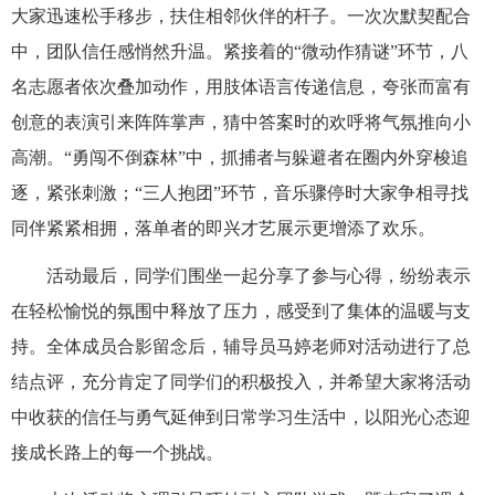
大家迅速松手移步，扶住相邻伙伴的杆子。一次次默契配合
中，团队信任感悄然升温。紧接着的“微动作猜谜”环节，八
名志愿者依次叠加动作，用肢体语言传递信息，夸张而富有
创意的表演引来阵阵掌声，猜中答案时的欢呼将气氛推向小
高潮。“勇闯不倒森林”中，抓捕者与躲避者在圈内外穿梭追
逐，紧张刺激；“三人抱团”环节，音乐骤停时大家争相寻找
同伴紧紧相拥，落单者的即兴才艺展示更增添了欢乐。
活动最后，同学们围坐一起分享了参与心得，纷纷表示
在轻松愉悦的氛围中释放了压力，感受到了集体的温暖与支
持。全体成员合影留念后，辅导员马婷老师对活动进行了总
结点评，充分肯定了同学们的积极投入，并希望大家将活动
中收获的信任与勇气延伸到日常学习生活中，以阳光心态迎
接成长路上的每一个挑战。