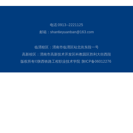
电话:0913--2221125
邮箱：shantieyuanban@163.com
临渭校区：渭南市临渭区站北街东段一号
高新校区：渭南市高新技术开发区科教园区胜利大街西段
版权所有©陕西铁路工程职业技术学院
陕ICP备06012276