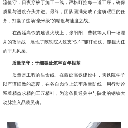
流值守，日夜穿梭于施工一线，严格盯控每一道工序，确保
质量与进度齐头并进。最终，团队圆满完成了这项艰巨的任
务，打赢了这场“毫米级”的精度与速度之战。
在西延高铁的建设火线上，张阳阳、曹乾等人用一场漂
亮的攻坚战，展现了陕铁院人这支“铁军”能打硬仗、能担大任
的非凡风采。
质量坚守：于细微处筑牢百年根基
质量是工程的生命线。在西延高铁建设中，陕铁院学子
以严谨细致的态度，在各自岗位上筑牢质量防线，用行动诠
释着精益求精的工匠精神，为这条贯通关中与陕北的钢铁大
动脉注入品质灵魂。