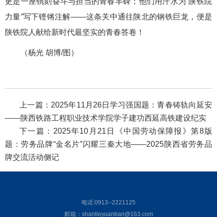
更是一座镌刻奋斗与担当的青春丰碑；他们用汗水为“陕铁院
力量”写下铿锵注解——这条关中通往陕北的钢铁巨龙，便是
陕铁院人献给新时代最坚实的青春答卷！
（杨光 胡博/图）
上一篇：
2025年11月26日学习强国题：青春铸轨向延安
——陕西铁路工程职业技术学院学子建功西延高铁建设纪实
下一篇：
2025年10月21日《中国劳动保障报》第8版
题：劳务品牌“金名片”闪耀三秦大地——2025陕西省劳务品
牌交流活动侧记
电话:0913--2221125
邮箱：shantieyuanban@163.com