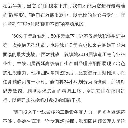
在后半夜，当它‘沉睡’稳定下来，我们才能为它进行最精准
的‘微整形’。”他们在万籁俱寂中，以无比的耐心与专注，守
护着列车飞驰时那“硬币不倒”的平稳承诺。
“60公里无砟轨道，50多天拿下！这不仅是我职业生涯中
第一次接触无砟轨道，也是我们公司有史以来在最短工期内
面临的最大挑战。”面对挑战，陕铁院2014届铁道工程专业毕
业生、中铁四局西延高铁项目生产副经理张阳阳展现了出色
的组织能力。他和团队拿到图纸后，反复进行工期推演，将
任务精确到每一小时。他们将24小时划分为两班倒，并将对
温差敏感、精度要求最高的精调工序，全部安排在夜间进
行，以避开热胀冷缩对数据的细微干扰。
“我们投入了全线最多的工装设备和人力，但光有资源还
不够，关键在管理。”作为现场指挥，张阳阳带领管理人员轮