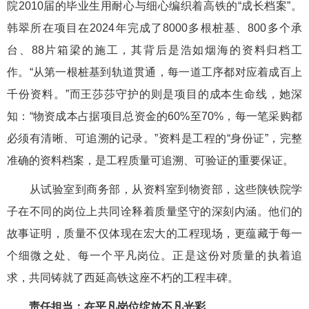
院2010届的毕业生用耐心与细心编织着高铁的“成长档案”。
韩翠所在项目在2024年完成了8000多根桩基、800多个承
台、88片箱梁的施工，其背后是浩如烟海的资料归档工
作。“从第一根桩基到轨道贯通，每一道工序都对应着成百上
千份资料。”而王莎莎守护的则是项目的成本生命线，她深
知：“物资成本占据项目总资金的60%至70%，每一笔采购都
必须有清晰、可追溯的记录。”资料是工程的“身份证”，完整
准确的资料档案，是工程质量可追溯、可验证的重要保证。
从试验室到商务部，从资料室到物资部，这些陕铁院学
子在不同的岗位上共同诠释着质量坚守的深刻内涵。他们的
故事证明，质量不仅体现在宏大的工程现场，更蕴藏于每一
个细微之处、每一个平凡岗位。正是这份对质量的执着追
求，共同铸就了西延高铁这座不朽的工程丰碑。
责任担当：在平凡岗位绽放不凡光彩