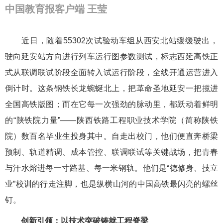
中国教育报客户端 王莹
近日，随着55302次试验动车组从西安北站缓缓驶出，
驶向延安站方向进行列车运行图参数测试，标志西延高铁正
式从联调联试阶段全面转入试运行阶段，全线开通运营进入
倒计时。
这条钢铁长龙蜿蜒北上，把革命圣地延安一把揽进
全国高铁版图；而
在它
每一次强劲的脉动里，都
跃动
着
鲜明
的
“陕铁院力量”——陕西铁路工程职业技术学院
（
简称陕铁
院
）
数百名
毕业生
投身其中
。
自
走出
校门
，他们
便
直奔桥梁
预制、轨道精调、成本管控、联调联试等关键战场，把青春
与汗水熔进每一寸路基、每一米钢轨。他们是
“德修身、技立
业”校训的行走注脚，也是纵横山河的中国高铁最闪亮的螺丝
钉。
创新
引领
：以技术突破铸就工程脊梁