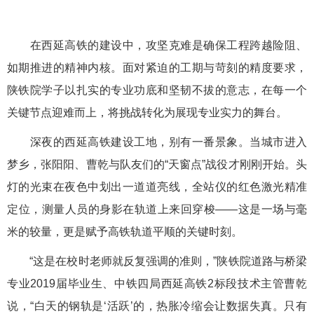
在西延高铁的建设中，攻坚克难是确保工程跨越险阻、
如期推进的精神内核。面对紧迫的工期与苛刻的精度要求，
陕铁院学子以扎实的专业功底和坚韧不拔的意志，在每一个
关键节点迎难而上，将挑战转化为展现专业实力的舞台。
深夜的西延高铁建设工地，别有一番景象。当城市进入
梦乡，张阳阳、曹乾与队友们的“天窗点”战役才刚刚开始。头
灯的光束在夜色中划出一道道亮线，全站仪的红色激光精准
定位，测量人员的身影在轨道上来回穿梭——这是一场与毫
米的较量，更是赋予高铁轨道平顺的关键时刻。
“这是在校时老师就反复强调的准则，”陕铁院道路与桥梁
专业2019届毕业生、中铁四局西延高铁2标段技术主管曹乾
说，“白天的钢轨是‘活跃’的，热胀冷缩会让数据失真。只有