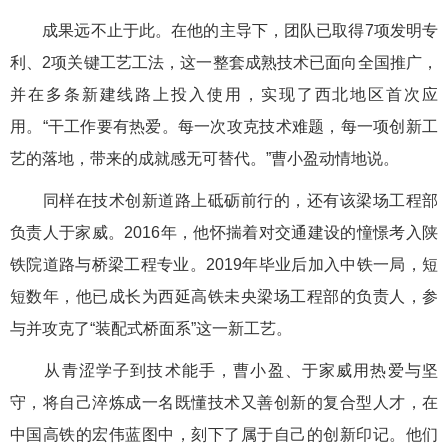
成果远不止于此。在他的主导下，团队已取得7项发明专
利、2项关键工艺工法，这一整套成熟技术已面向全国推广，
并在多条新建线路上投入使用，实现了西北地区首次应
用。“干工作要有热爱。每一次攻克技术难题，每一项创新工
艺的落地，带来的成就感无可替代。”曹小盈动情地说。
同样在技术创新道路上砥砺前行的，还有该梁场工程部
负责人于家威。2016年，他怀揣着对交通建设的憧憬考入陕
铁院道路与桥梁工程专业。2019年毕业后加入中铁一局，短
短数年，他已成长为西延高铁未央梁场工程部的负责人，参
与并攻克了“装配式桥面系”这一新工艺。
从青涩学子到技术能手，曹小盈、于家威用热爱与坚
守，将自己淬炼成一名既懂技术又善创新的复合型人才，在
中国高铁的宏伟蓝图中，刻下了属于自己的创新印记。他们