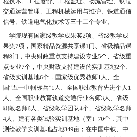
程技术、工程造价、工程监理、物流管理、铁道
交通运营管理、工程机械运用与维护、铁道通信
信号、铁道电气化技术等三十二个专业。
学院现有国家级教学成果奖
2
项、省级教学成
果奖
7
项，国家精品资源共享课
1
门、省级精品课
程
8
门，中央财政重点支持建设专业
5
个、省级重
点专业
7
个，中央财政支持建设的实训基地
2
个、
省级实训基地
6
个，国家级优秀教师
1
人、全
国“五一巾帼标兵”
1
人、全国职业教育先进个人
1
人、全国职业教育轨道交通行业名师
3
人、省级
职教名师
6
人、省级教学团队
4
个、省级教学名师
4
人。建有各类试验实训基地（室）
70
个，其中
测绘教学实训基地占地
349
亩；在中国中铁、中