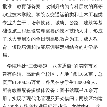
批准、教育部备案，改制升格为专科层次的高等
职业技术学院。学院以交通运输类和土木工程类
专业为主干，培养铁路、城轨、公路、建筑等基
础设施工程建设管理需要的技术技能人才，形成
了以大专层次的全日制高职教育为主，成人教
育、短期培训和技能培训鉴定相结合的办学格
局。
学院地处“三秦要道，八省通衢”的渭南市区。
建有临渭、高新两个校区，占地面积
1050
亩，
总
资产
81,408.55
万元，
各类在校学生
13000
余人。
所有教室配备多媒体设备；图书馆藏书
70
余万
册，实现了现代化管理及开架借阅；两校区均建
有
400
米八跑道标准田径运动场、文体中心、乒